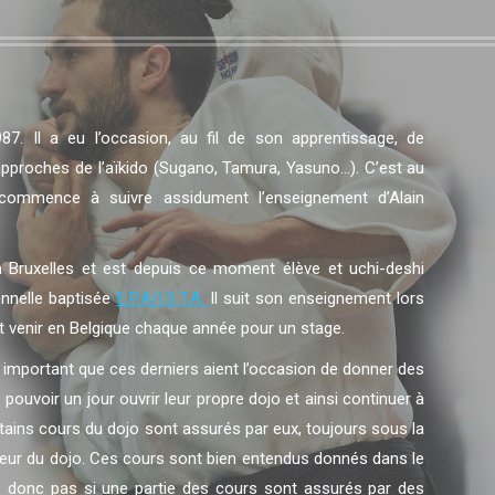
987. Il a eu l’occasion, au fil de son apprentissage, de
approches de l’aïkido (Sugano, Tamura, Yasuno…). C’est au
commence à suivre assidument l’enseignement d’Alain
 Bruxelles et est depuis ce moment élève et uchi-deshi
onnelle baptisée
E.P.A/I.S.T.A.
Il suit son enseignement lors
it venir en Belgique chaque année pour un stage.
t important que ces derniers aient l’occasion de donner des
ouvoir un jour ouvrir leur propre dojo et ainsi continuer à
certains cours du dojo sont assurés par eux, toujours sous la
seur du dojo. Ces cours sont bien entendus donnés dans le
donc pas si une partie des cours sont assurés par des