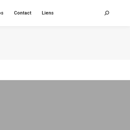
tos
Contact
Liens
Search:
os
Contact
Liens
Search: