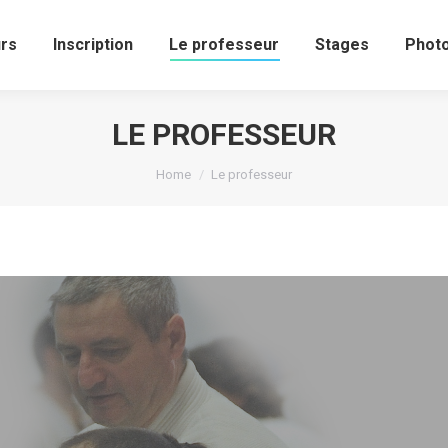
urs
Inscription
Le professeur
Stages
Pho
urs
Inscription
Le professeur
Stages
Phot
LE PROFESSEUR
You are here:
Home
Le professeur