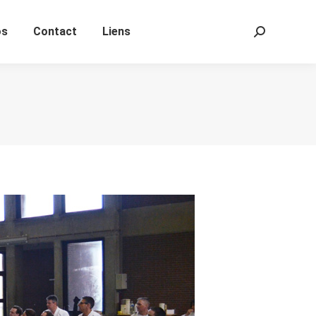
os
Contact
Liens
Search:
os
Contact
Liens
Search: