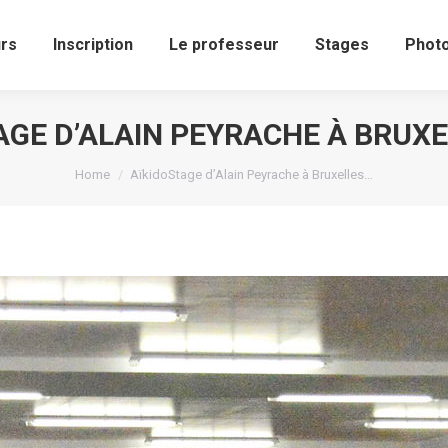
urs
Inscription
Le professeur
Stages
Pho
urs
Inscription
Le professeur
Stages
Phot
AGE D’ALAIN PEYRACHE À BRUXE
You are here:
Home
AïkidoStage d’Alain Peyrache à Bruxelles…